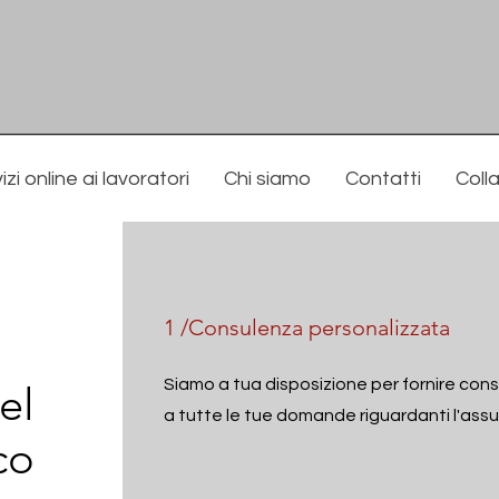
izi online ai lavoratori
Chi siamo
Contatti
Coll
1 /Consulenza personalizzata
Siamo a tua disposizione per fornire con
el
a tutte le tue domande riguardanti l'assu
co