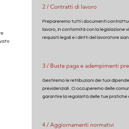
2 / Contratti di lavoro
Prepareremo tutti i documenti contrattuali
lavoro, in conformità con la legislazione v
re
requisiti legali e i diritti del lavoratore si
ivato
e
3 / Buste paga e adempimenti pre
​G
estiremo le retribuzioni dei tuoi dipend
previdenziali . Ci occuperemo delle comun
garantire la regolarità delle tue pratiche
4 / Aggiornamenti normativi